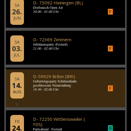
D- 73092 Heiningen (BL)
SA
Dorfrausch Open Air
26.
F
20:00 - 01:00 Uhr
JUN
D- 72369 Zimmern
SA
Jubiläumsparty (Festzelt)
03.
F
21:00 - 02:00 Uhr
JUL
D-59929 Brilon (BRI)
SA
Geburtstagsparty Schützenhalle
14.
geschlossene Veranstaltung
F
19:30 - 02.00 Uhr
AUG
N
D- 72250 Wittlensweiler (
FR
FDS)
24.
B
Partyabend - Festzelt