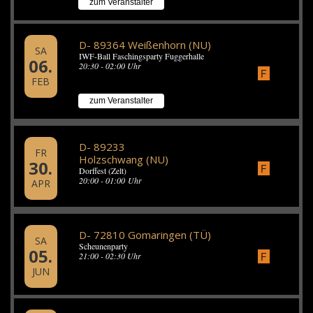
zum Veranstalter
D- 89364 Weißenhorn (NU)
SA
IWF-Ball Faschingsparty Fuggerhalle
06.
20:30 - 02:00 Uhr
F
FEB
zum Veranstalter
D- 89233
FR
Holzschwang (NU)
30.
F
Dorffest (Zelt)
20:00 - 01:00 Uhr
APR
D- 72810 Gomaringen (TÜ)
SA
Scheunenparty
05.
F
21:00 - 02:30 Uhr
JUN