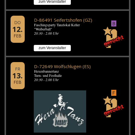
zum Veranstalter
D-86491 Seifertshofen (GZ)
DO
B
Faschingsparty Tanzlokal Keller
12.
"Weiberball"
20:30 - 2.00 Uhr
FEB
zum Veranstalter
D-72649 Wolfschlugen (ES)
FR
Hexenbannertanz
13.
Turn- und Festhalle
20:30 - 2.00 Uhr
FEB
F