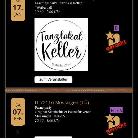
SA
Faschingsparty Tanzlokal Keller
17.
"Weiberball"
20:30 - 2.00 Uhr
JAN
B
zum Veranstalter
D-72116 Mössingen (TÜ)
SA
Fasnetparty
07.
B + V
Original Steinlachtaler Fasnachtsverein
Mössingen 1994 e.V.
FEB
20:30 - 1.00 Uhr
N