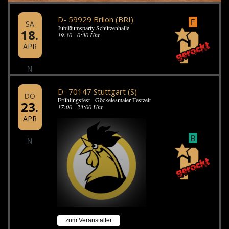
D- 59929 Brilon (BRI)
F
SA
Jubiläumsparty Schützenhalle
18.
19:30 - 0:30 Uhr
APR
N
D- 70147 Stuttgart (S)
DO
Frühlingsfest - Göckelesmaier Festzelt
23.
17:00 - 23:00 Uhr
APR
B
N
zum Veranstalter