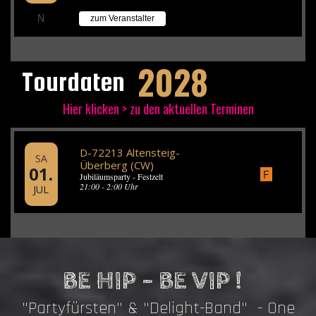
N
zum Veranstalter
2028
Tourdaten
Hier klicken > zu den aktuellen Terminen
D-72213 Altensteig-
SA
Überberg (CW)
01.
F
Jubiläumsparty - Festzelt
21:00 - 2:00 Uhr
JUL
BE HIP - BE VIP !
"Partyfürsten" & "Delight-Band" - One