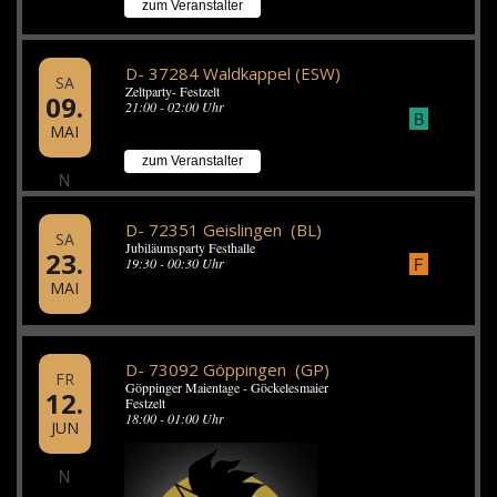
zum Veranstalter
D- 37284 Waldkappel (ESW)
SA
Zeltparty- Festzelt
09.
21:00 - 02:00 Uhr
B
MAI
zum Veranstalter
N
D- 72351 Geislingen (BL)
SA
Jubiläumsparty Festhalle
23.
F
19:30 - 00:30 Uhr
MAI
D- 73092 Göppingen (GP)
FR
Göppinger Maientage - Göckelesmaier
12.
Festzelt
18:00 - 01:00 Uhr
JUN
N