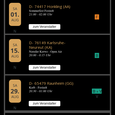
D- 74417 Honkling (AA)
SA
Sommerfest Festzelt
01.
21:00 - 02:00 Uhr
F
AUG
zum Veranstalter
N
D- 76149 Karlsruhe-
SA
Neureut (KA)
15.
Nereder Kerwe - Open Air
B
20:00 - 0:15 Uhr
AUG
N
zum Veranstalter
D- 65479 Raunheim (GG)
SA
Kerb - Festzelt
29.
B + V
20:30 - 01:00 Uhr
V
AUG
zum Veranstalter
N