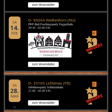
zum Veranstalter
D- 89364 Weißenhorn (NU)
SA
IWF-Ball Faschingsparty Fuggerhalle
14.
20:30 - 02:00 Uhr
FEB
F
zum Veranstalter
D- 33165 Lichtenau (PB)
F
SA
Jubiläumsparty Schützenhalle
28.
21:00 - 02:00 Uhr
MÄR
zum Veranstalter
N