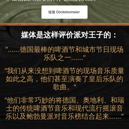
链接 Göckelesmaier
媒体是这样评价派对王子的：
”......德国最棒的啤酒节和城市节日现场
乐队之一......“
”我们从来没想到啤酒节的现场音乐质量
如此之高，他们甚至演奏了皇后乐队的
歌曲。“
”他们非常巧妙的将德国、奥地利、和瑞
士的传统啤酒节音乐和现代流行摇滚音
乐以及鲍勃曼派对音乐榜结合起来......“