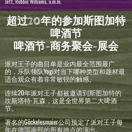
Jett, Robbie Williams, a.m.m.
超过20年的参加斯图加特
啤酒节
啤酒节-商务聚会-展会
派对王子的曲目单是业内最全范围最广
的，乐队领队Yogi对当下哪种类型和题材最
适合观众有着非常敏锐的触感。
连续20年派对王子都被邀请到斯图加特的
坎斯塔特⋅瓦森，这是全世界第二大啤酒
节。
著名的Göckelesmaier公司预定了派对王子每
年在德国南部的所有地点的演出。